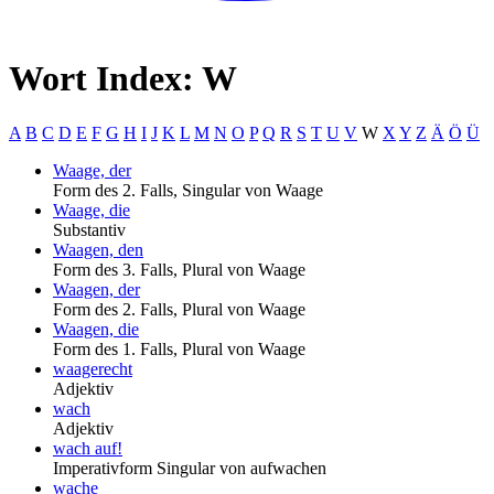
Wort Index: W
A
B
C
D
E
F
G
H
I
J
K
L
M
N
O
P
Q
R
S
T
U
V
W
X
Y
Z
Ä
Ö
Ü
Waage, der
Form des 2. Falls, Singular von Waage
Waage, die
Substantiv
Waagen, den
Form des 3. Falls, Plural von Waage
Waagen, der
Form des 2. Falls, Plural von Waage
Waagen, die
Form des 1. Falls, Plural von Waage
waagerecht
Adjektiv
wach
Adjektiv
wach auf!
Imperativform Singular von aufwachen
wache