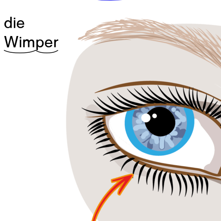
die
^26Wim
^18per