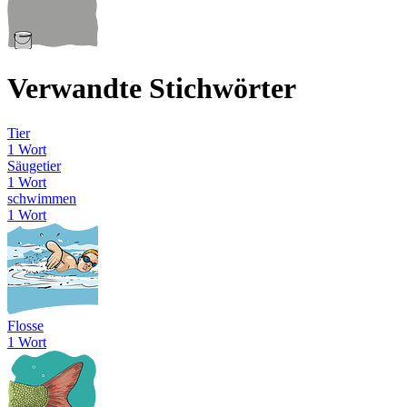
Verwandte Stichwörter
Tier
1 Wort
Säugetier
1 Wort
schwimmen
1 Wort
Flosse
1 Wort