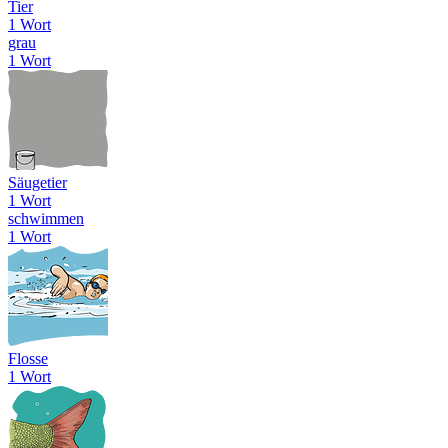
Tier
1 Wort
grau
1 Wort
Säugetier
1 Wort
schwimmen
1 Wort
Flosse
1 Wort