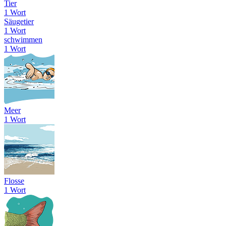
Tier
1 Wort
Säugetier
1 Wort
schwimmen
1 Wort
Meer
1 Wort
Flosse
1 Wort