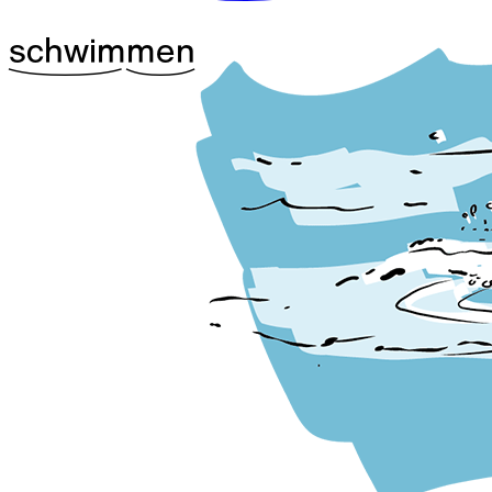
^42schwim
^25men