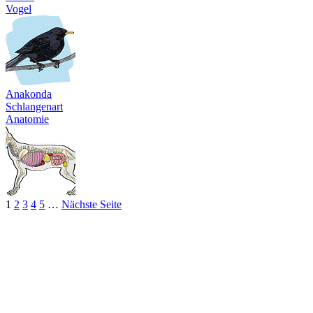
Vogel
Anakonda
Schlangenart
Anatomie
1
2
3
4
5
…
Nächste Seite