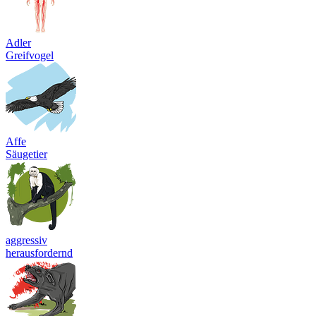
Adler
Greifvogel
Affe
Säugetier
aggressiv
herausfordernd