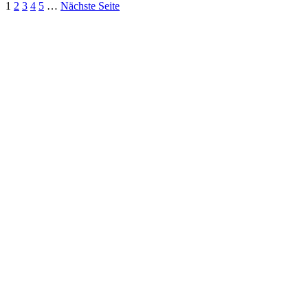
1
2
3
4
5
…
Nächste Seite