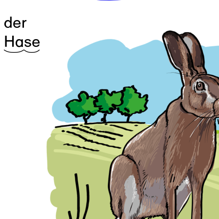
der
^16Ha
^12se