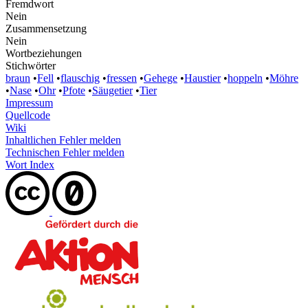
Fremdwort
Nein
Zusammensetzung
Nein
Wortbeziehungen
Stichwörter
braun
•
Fell
•
flauschig
•
fressen
•
Gehege
•
Haustier
•
hoppeln
•
Möhre
•
Nase
•
Ohr
•
Pfote
•
Säugetier
•
Tier
Impressum
Quellcode
Wiki
Inhaltlichen Fehler melden
Technischen Fehler melden
Wort Index