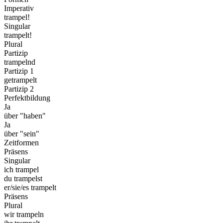
Imperativ
trampel!
Singular
trampelt!
Plural
Partizip
trampelnd
Partizip 1
getrampelt
Partizip 2
Perfektbildung
Ja
über "haben"
Ja
über "sein"
Zeitformen
Präsens
Singular
ich trampel
du trampelst
er/sie/es trampelt
Präsens
Plural
wir trampeln