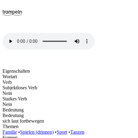
^26tram
^25peln
Eigenschaften
Wortart
Verb
Subjektloses Verb
Nein
Starkes Verb
Nein
Bedeutung
Bedeutung
sich laut fortbewegen
Themen
Familie
•
Spielen (drinnen)
•
Sport
•
Tanzen
Formen