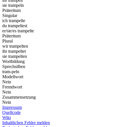
ihr trampelt
sie trampeln
Präteritum
Singular
ich trampelte
du trampeltest
er/sie/es trampelte
Präteritum
Plural
wir trampelten
ihr trampeltet
sie trampelten
Wortbildung
Sprechsilben
tram-peln
Modellwort
Nein
Fremdwort
Nein
Zusammensetzung
Nein
Impressum
Quellcode
Wiki
Inhaltlichen Fehler melden