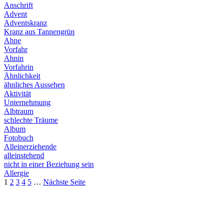
Anschrift
Advent
Adventskranz
Kranz aus Tannengrün
Ahne
Vorfahr
Ahnin
Vorfahrin
Ähnlichkeit
ähnliches Aussehen
Aktivität
Unternehmung
Albtraum
schlechte Träume
Album
Fotobuch
Alleinerziehende
alleinstehend
nicht in einer Beziehung sein
Allergie
1
2
3
4
5
…
Nächste Seite