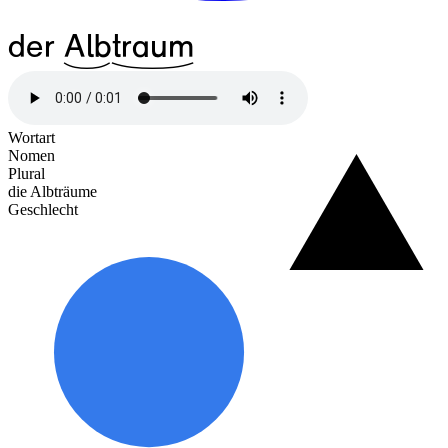
der
^18Alb
^33traum
Wortart
Nomen
Plural
die Albträume
Geschlecht