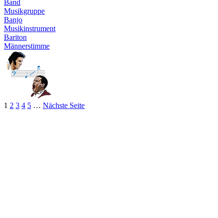
Band
Musikgruppe
Banjo
Musikinstrument
Bariton
Männerstimme
1
2
3
4
5
…
Nächste Seite