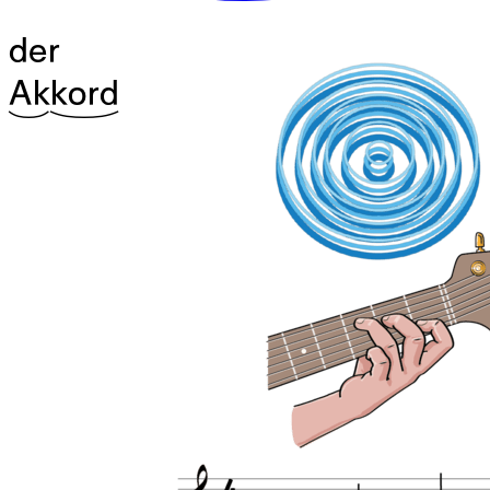
der
^14Ak
^25kord