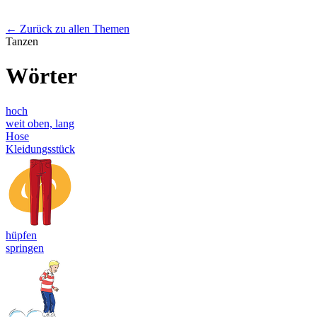
← Zurück zu allen Themen
Tanzen
Wörter
hoch
weit oben, lang
Hose
Kleidungsstück
hüpfen
springen