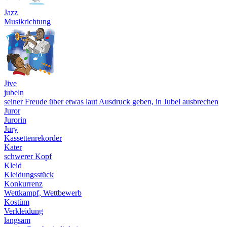
Jazz
Musikrichtung
Jive
jubeln
seiner Freude über etwas laut Ausdruck geben, in Jubel ausbrechen
Juror
Jurorin
Jury
Kassettenrekorder
Kater
schwerer Kopf
Kleid
Kleidungsstück
Konkurrenz
Wettkampf, Wettbewerb
Kostüm
Verkleidung
langsam