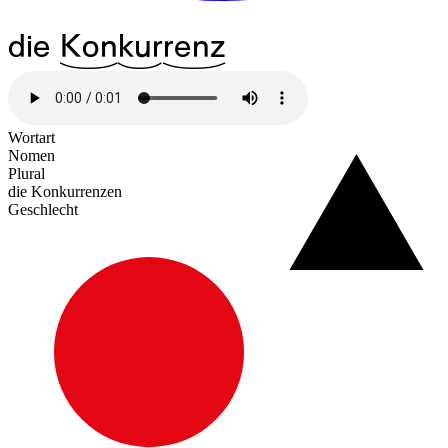
die
^23Kon
^17kur
^25renz
Wortart
Nomen
Plural
die Konkurrenzen
Geschlecht