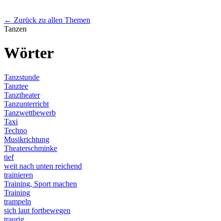
← Zurück zu allen Themen
Tanzen
Wörter
Tanzstunde
Tanztee
Tanztheater
Tanzunterricht
Tanzwettbewerb
Taxi
Techno
Musikrichtung
Theaterschminke
tief
weit nach unten reichend
trainieren
Training, Sport machen
Training
trampeln
sich laut fortbewegen
traurig