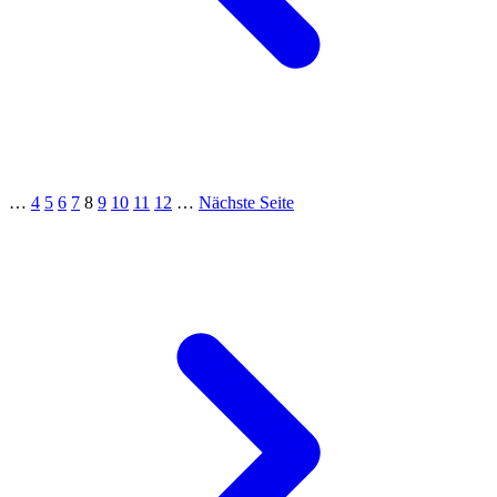
…
4
5
6
7
8
9
10
11
12
…
Nächste Seite