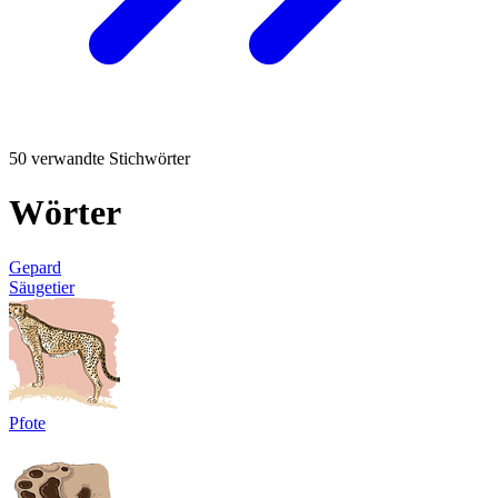
50 verwandte Stichwörter
Wörter
Gepard
Säugetier
Pfote