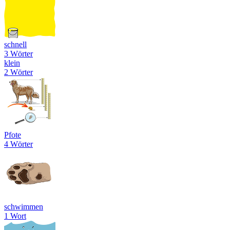
schnell
3 Wörter
klein
2 Wörter
Pfote
4 Wörter
schwimmen
1 Wort