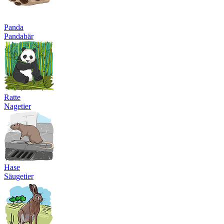
Panda
Pandabär
Ratte
Nagetier
Hase
Säugetier