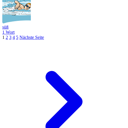
süß
1 Wort
1
2
3
4
5
Nächste Seite