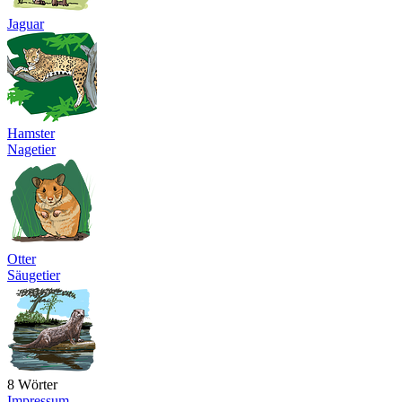
Jaguar
Hamster
Nagetier
Otter
Säugetier
8 Wörter
Impressum