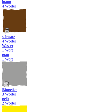
braun
4 Wörter
schwarz
4 Wörter
Wasser
1 Wort
grau
1 Wort
Säugetier
3 Wörter
gelb
2 Wörter