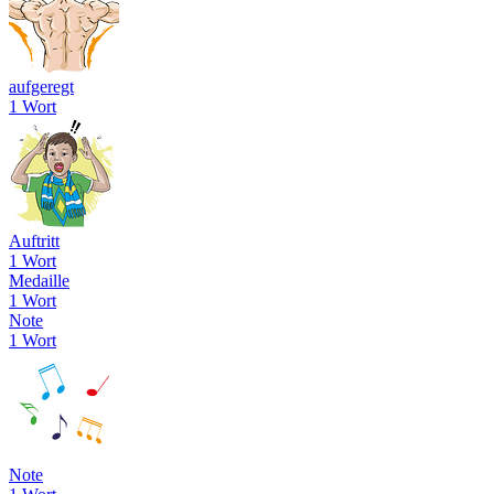
aufgeregt
1 Wort
Auftritt
1 Wort
Medaille
1 Wort
Note
1 Wort
Note