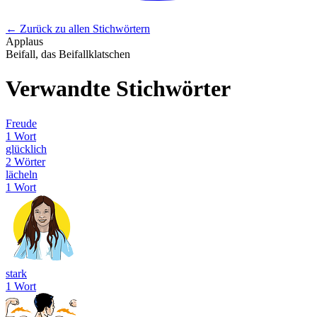
← Zurück zu allen Stichwörtern
Applaus
Beifall, das Beifallklatschen
Verwandte Stichwörter
Freude
1 Wort
glücklich
2 Wörter
lächeln
1 Wort
stark
1 Wort