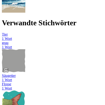
Verwandte Stichwörter
Tier
1 Wort
grau
1 Wort
Säugetier
1 Wort
Flosse
1 Wort