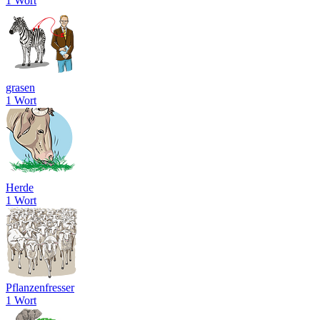
1 Wort
grasen
1 Wort
Herde
1 Wort
Pflanzenfresser
1 Wort