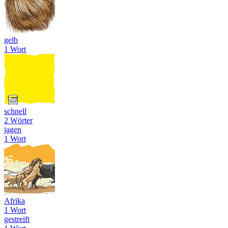
gelb
1 Wort
schnell
2 Wörter
jagen
1 Wort
Afrika
1 Wort
gestreift