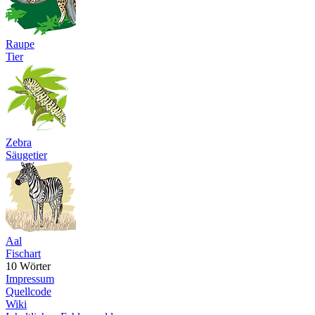
Raupe
Tier
Zebra
Säugetier
Aal
Fischart
10 Wörter
Impressum
Quellcode
Wiki