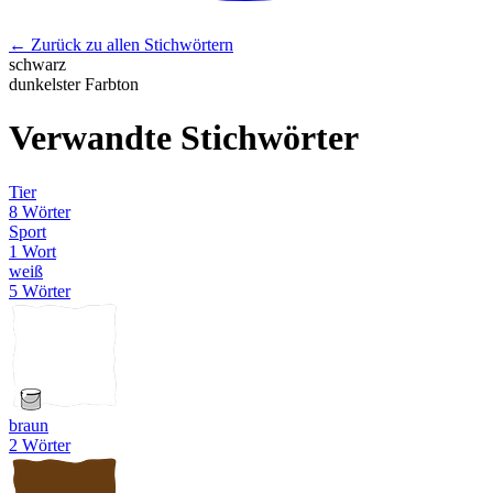
← Zurück zu allen Stichwörtern
schwarz
dunkelster Farbton
Verwandte Stichwörter
Tier
8 Wörter
Sport
1 Wort
weiß
5 Wörter
braun
2 Wörter