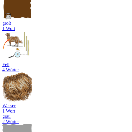
groß
1 Wort
Fell
4 Wörter
Wasser
1 Wort
grau
2 Wörter