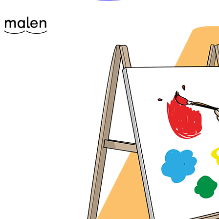
^17ma
^17len