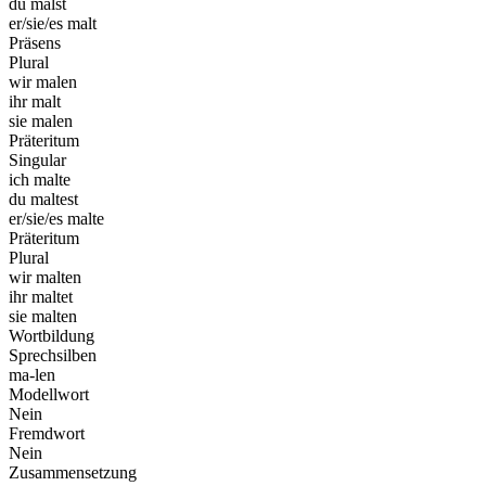
du malst
er/sie/es malt
Präsens
Plural
wir malen
ihr malt
sie malen
Präteritum
Singular
ich malte
du maltest
er/sie/es malte
Präteritum
Plural
wir malten
ihr maltet
sie malten
Wortbildung
Sprechsilben
ma-len
Modellwort
Nein
Fremdwort
Nein
Zusammensetzung