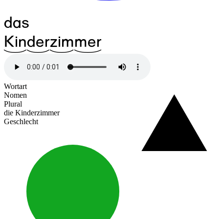
das
^18Kin
^18der
^19zim
^22mer
Wortart
Nomen
Plural
die Kinderzimmer
Geschlecht