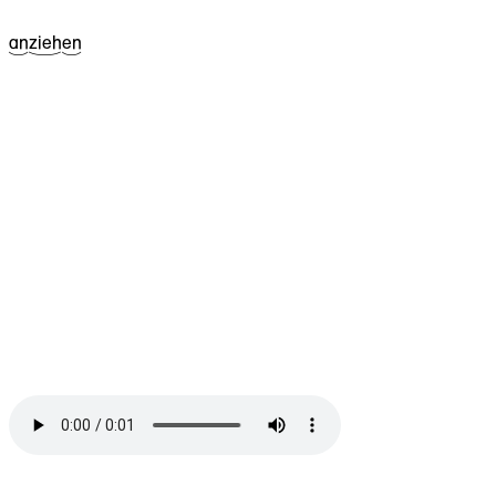
^13an
^23zieh
^13en