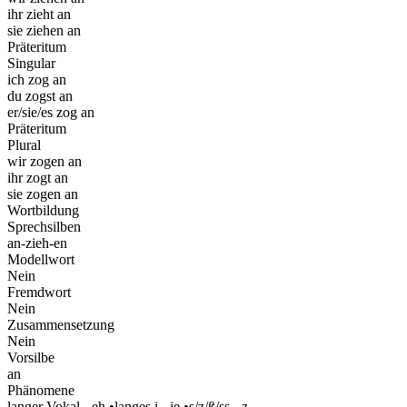
ihr zieht an
sie ziehen an
Präteritum
Singular
ich zog an
du zogst an
er/sie/es zog an
Präteritum
Plural
wir zogen an
ihr zogt an
sie zogen an
Wortbildung
Sprechsilben
an-zieh-en
Modellwort
Nein
Fremdwort
Nein
Zusammensetzung
Nein
Vorsilbe
an
Phänomene
langer Vokal - eh
•
langes i - ie
•
s/z/ß/ss - z