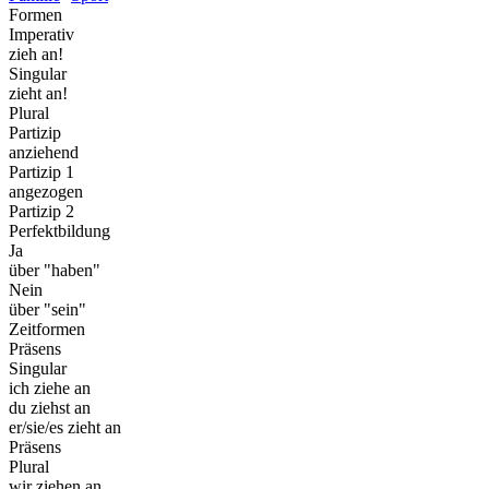
Formen
Imperativ
zieh an!
Singular
zieht an!
Plural
Partizip
anziehend
Partizip 1
angezogen
Partizip 2
Perfektbildung
Ja
über "haben"
Nein
über "sein"
Zeitformen
Präsens
Singular
ich ziehe an
du ziehst an
er/sie/es zieht an
Präsens
Plural
wir ziehen an