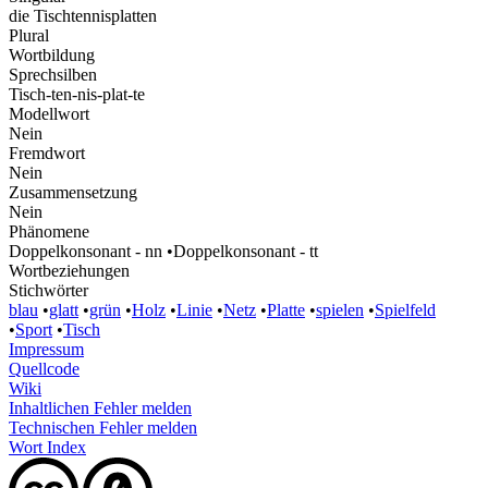
die Tischtennisplatten
Plural
Wortbildung
Sprechsilben
Tisch-ten-nis-plat-te
Modellwort
Nein
Fremdwort
Nein
Zusammensetzung
Nein
Phänomene
Doppelkonsonant - nn
•
Doppelkonsonant - tt
Wortbeziehungen
Stichwörter
blau
•
glatt
•
grün
•
Holz
•
Linie
•
Netz
•
Platte
•
spielen
•
Spielfeld
•
Sport
•
Tisch
Impressum
Quellcode
Wiki
Inhaltlichen Fehler melden
Technischen Fehler melden
Wort Index