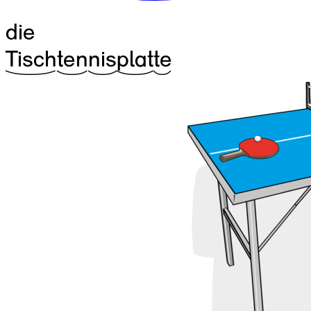
die
^29Tisch
^17ten
^16nis
^21plat
^09te