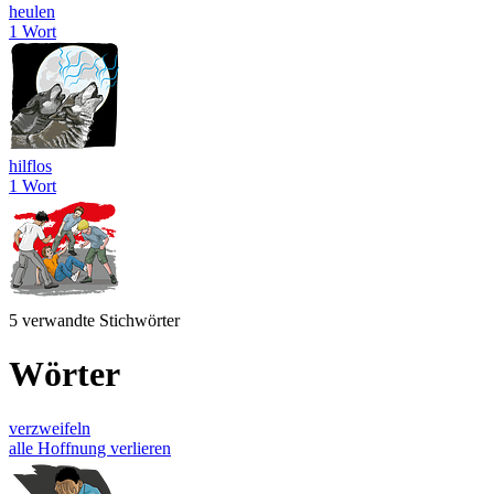
heulen
1 Wort
hilflos
1 Wort
5 verwandte Stichwörter
Wörter
verzweifeln
alle Hoffnung verlieren