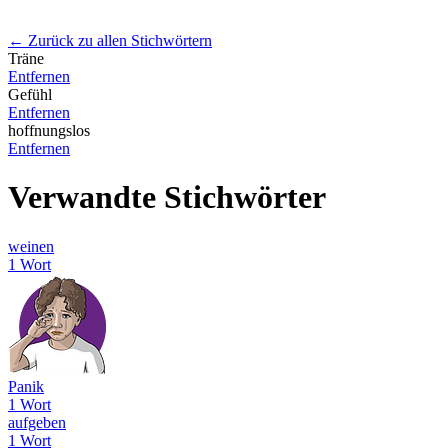
← Zurück zu allen Stichwörtern
Träne
Entfernen
Gefühl
Entfernen
hoffnungslos
Entfernen
Verwandte Stichwörter
weinen
1 Wort
Panik
1 Wort
aufgeben
1 Wort