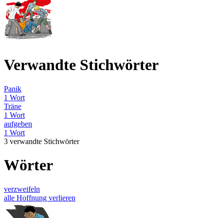
Verwandte Stichwörter
Panik
1 Wort
Träne
1 Wort
aufgeben
1 Wort
3 verwandte Stichwörter
Wörter
verzweifeln
alle Hoffnung verlieren