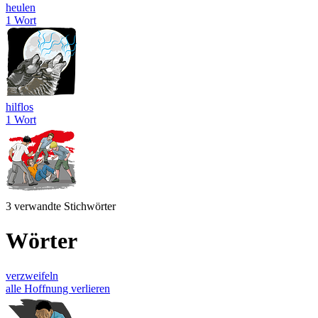
heulen
1 Wort
hilflos
1 Wort
3 verwandte Stichwörter
Wörter
verzweifeln
alle Hoffnung verlieren