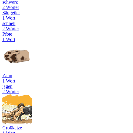
schwarz
2 Wörter
Säugetier
1 Wort
schnell
2 Wörter
Pfote
1 Wort
Zahn
1 Wort
jagen
2 Wörter
Großkatze