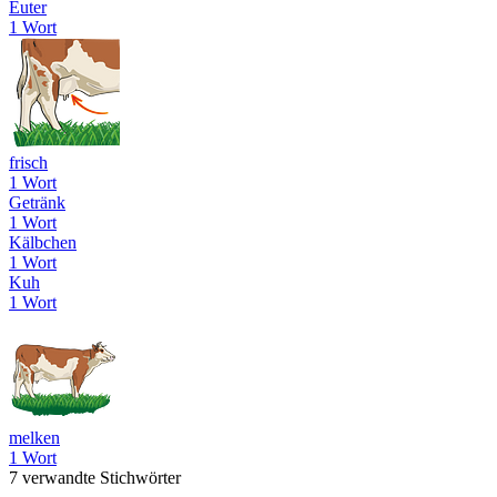
Euter
1 Wort
frisch
1 Wort
Getränk
1 Wort
Kälbchen
1 Wort
Kuh
1 Wort
melken
1 Wort
7 verwandte Stichwörter