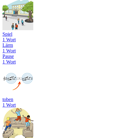
Spiel
1 Wort
Lärm
1 Wort
Pause
1 Wort
toben
1 Wort