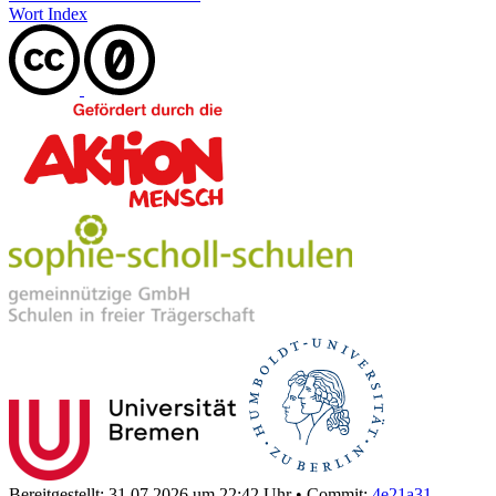
Wort Index
Bereitgestellt: 31.07.2026 um 22:42 Uhr
•
Commit:
4e21a31