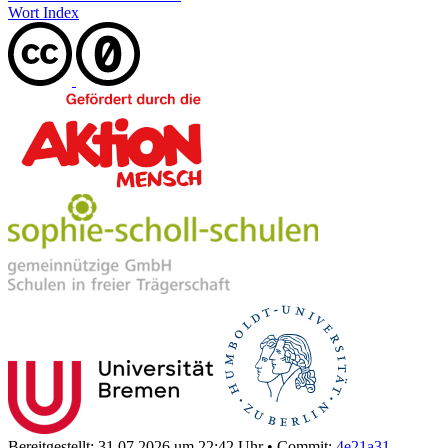
Wort Index
Bereitgestellt: 31.07.2026 um 22:42 Uhr
•
Commit:
4e21a31