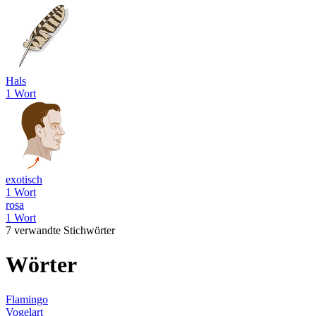
Hals
1 Wort
exotisch
1 Wort
rosa
1 Wort
7 verwandte Stichwörter
Wörter
Flamingo
Vogelart