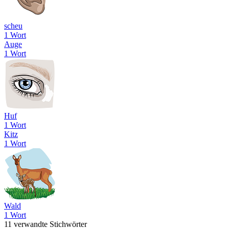
scheu
1 Wort
Auge
1 Wort
Huf
1 Wort
Kitz
1 Wort
Wald
1 Wort
11 verwandte Stichwörter