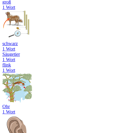
groß
1 Wort
schwarz
1 Wort
Säugetier
1 Wort
flink
1 Wort
Ohr
1 Wort