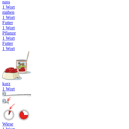
nass
1 Wort
mähen
1 Wort
Futter
1 Wort
Pflanze
1 Wort
Futter
1 Wort
kurz
1 Wort
Wiese