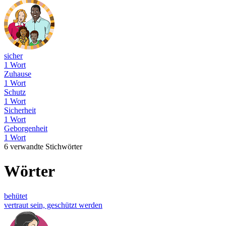
sicher
1 Wort
Zuhause
1 Wort
Schutz
1 Wort
Sicherheit
1 Wort
Geborgenheit
1 Wort
6 verwandte Stichwörter
Wörter
behütet
vertraut sein, geschützt werden