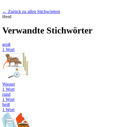
← Zurück zu allen Stichwörtern
Herd
Verwandte Stichwörter
groß
1 Wort
Wasser
1 Wort
rund
1 Wort
heiß
1 Wort