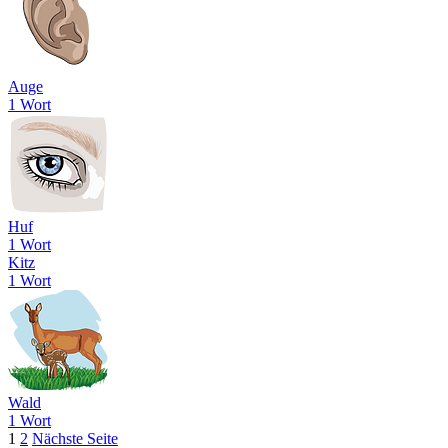
Auge
1 Wort
Huf
1 Wort
Kitz
1 Wort
Wald
1 Wort
1
2
Nächste Seite