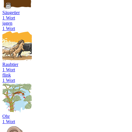
Säugetier
1 Wort
jagen
1 Wort
Raubtier
1 Wort
flink
1 Wort
Ohr
1 Wort