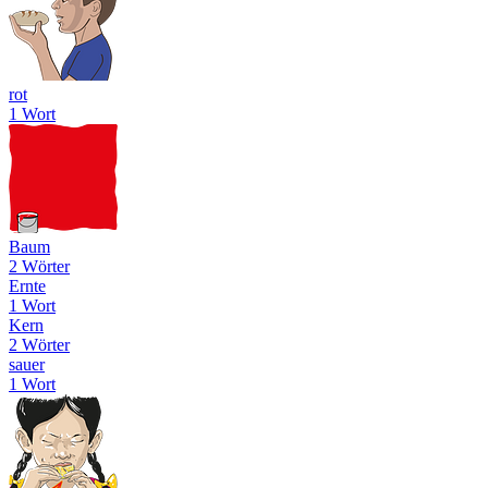
rot
1 Wort
Baum
2 Wörter
Ernte
1 Wort
Kern
2 Wörter
sauer
1 Wort