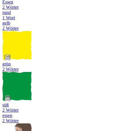
Essen
2 Wörter
rund
1 Wort
gelb
2 Wörter
grün
2 Wörter
süß
2 Wörter
essen
2 Wörter