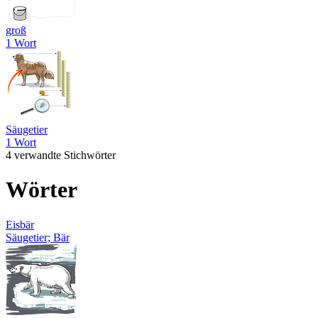
groß
1 Wort
Säugetier
1 Wort
4 verwandte Stichwörter
Wörter
Eisbär
Säugetier; Bär