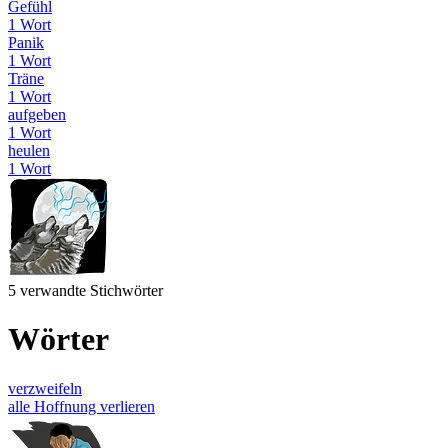
Gefühl
1 Wort
Panik
1 Wort
Träne
1 Wort
aufgeben
1 Wort
heulen
1 Wort
5 verwandte Stichwörter
Wörter
verzweifeln
alle Hoffnung verlieren