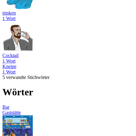
trinken
1 Wort
Cocktail
1 Wort
Kneipe
1 Wort
5 verwandte Stichwörter
Wörter
Bar
Gaststätte