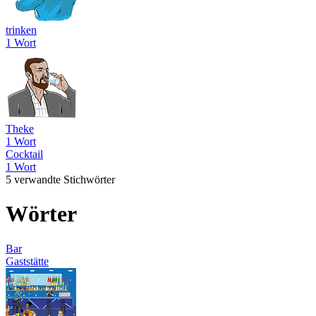
trinken
1 Wort
Theke
1 Wort
Cocktail
1 Wort
5 verwandte Stichwörter
Wörter
Bar
Gaststätte