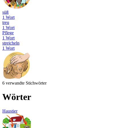
süß
1 Wort
treu
1 Wort
Pflege
1 Wort
streicheln
1 Wort
6 verwandte Stichwörter
Wörter
Haustier