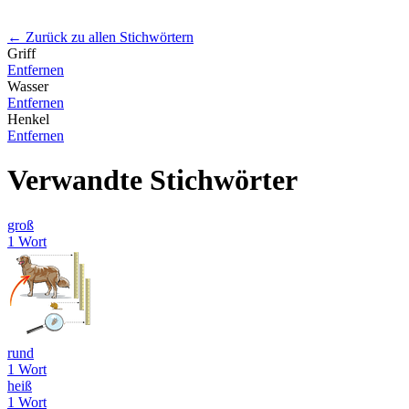
← Zurück zu allen Stichwörtern
Griff
Entfernen
Wasser
Entfernen
Henkel
Entfernen
Verwandte Stichwörter
groß
1 Wort
rund
1 Wort
heiß
1 Wort