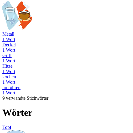
Metall
1 Wort
Deckel
1 Wort
Griff
1 Wort
Hitze
1 Wort
kochen
1 Wort
umrühren
1 Wort
9 verwandte Stichwörter
Wörter
Topf