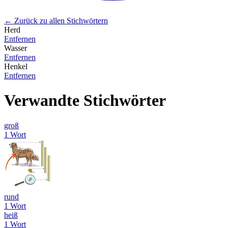
← Zurück zu allen Stichwörtern
Herd
Entfernen
Wasser
Entfernen
Henkel
Entfernen
Verwandte Stichwörter
groß
1 Wort
rund
1 Wort
heiß
1 Wort