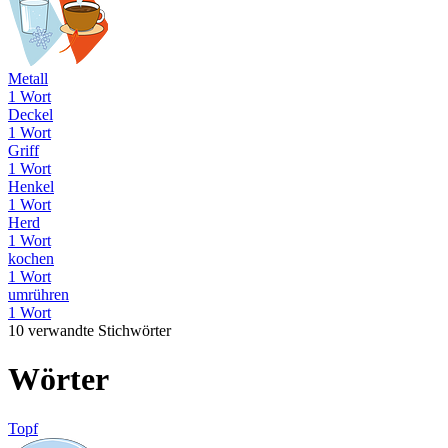
Metall
1 Wort
Deckel
1 Wort
Griff
1 Wort
Henkel
1 Wort
Herd
1 Wort
kochen
1 Wort
umrühren
1 Wort
10 verwandte Stichwörter
Wörter
Topf