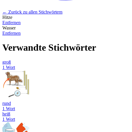
← Zurück zu allen Stichwörtern
Hitze
Entfernen
Wasser
Entfernen
Verwandte Stichwörter
groß
1 Wort
rund
1 Wort
heiß
1 Wort